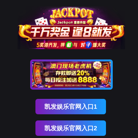
凯发娱乐官网入口1
凯发娱乐官网入口2