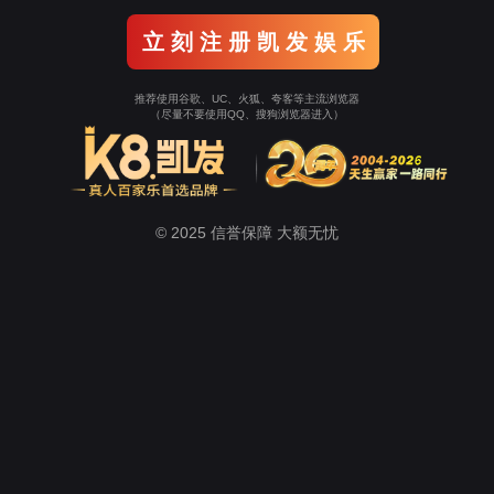
立 刻 注 册 凯 发 娱 乐
推荐使用谷歌、UC、火狐、夸客等主流浏览器
（尽量不要使用QQ、搜狗浏览器进入）
© 2025 信誉保障 大额无忧