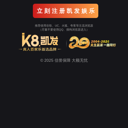
立 刻 注 册 凯 发 娱 乐
推荐使用谷歌、UC、火狐、夸客等主流浏览器
（尽量不要使用QQ、搜狗浏览器进入）
© 2025 信誉保障 大额无忧