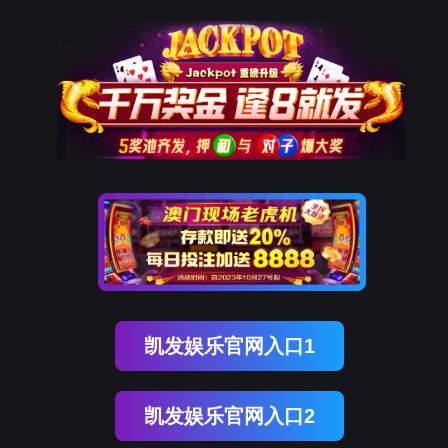
凯发娱乐官网入口1
凯发娱乐官网入口2