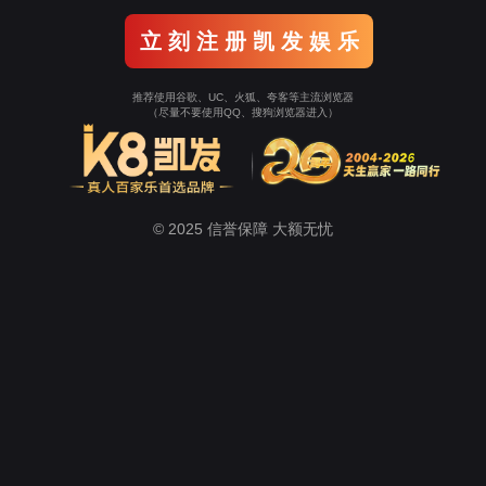
立 刻 注 册 凯 发 娱 乐
推荐使用谷歌、UC、火狐、夸客等主流浏览器
（尽量不要使用QQ、搜狗浏览器进入）
© 2025 信誉保障 大额无忧