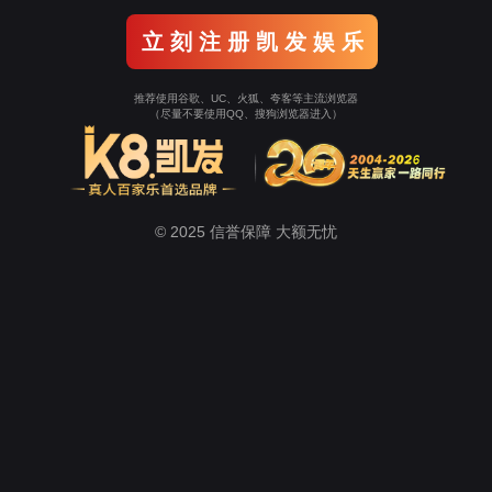
立 刻 注 册 凯 发 娱 乐
推荐使用谷歌、UC、火狐、夸客等主流浏览器
（尽量不要使用QQ、搜狗浏览器进入）
© 2025 信誉保障 大额无忧