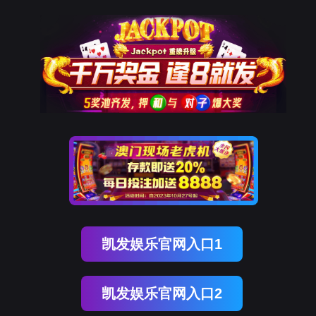
凯发娱乐官网入口1
凯发娱乐官网入口2