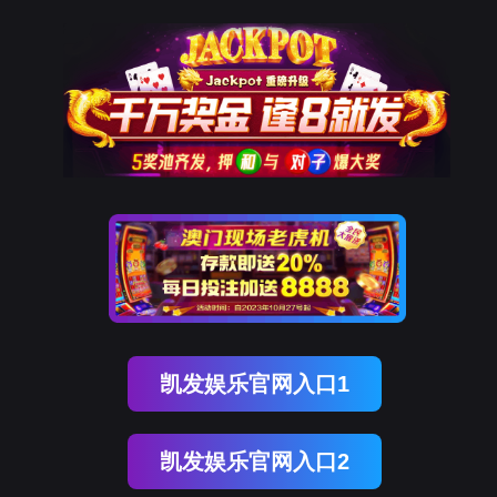
凯发娱乐官网入口1
凯发娱乐官网入口2